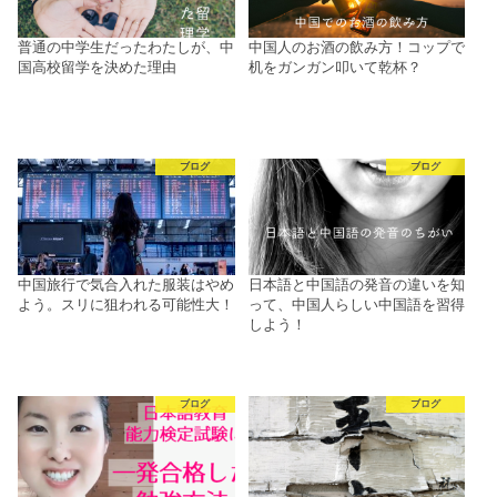
普通の中学生だったわたしが、中
中国人のお酒の飲み方！コップで
国高校留学を決めた理由
机をガンガン叩いて乾杯？
ブログ
ブログ
中国旅行で気合入れた服装はやめ
日本語と中国語の発音の違いを知
よう。スリに狙われる可能性大！
って、中国人らしい中国語を習得
しよう！
ブログ
ブログ