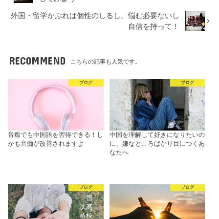
外国・留学かぶれは個性のしるし。悩む必要ないし
自信を持って！
RECOMMEND
こちらの記事も人気です。
ブログ
ブログ
音痴でも中国語を習得できる！し
中国を理解して好きになりたいの
かも音痴が改善されますよ
に、嫌なところばかり目につくあ
なたへ
ブログ
ブログ